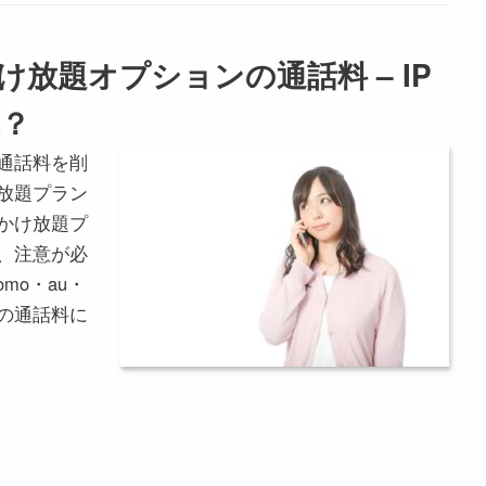
kのかけ放題オプションの通話料 – IP
？
通話料を削
放題プラン
かけ放題プ
、注意が必
mo・au・
の通話料に