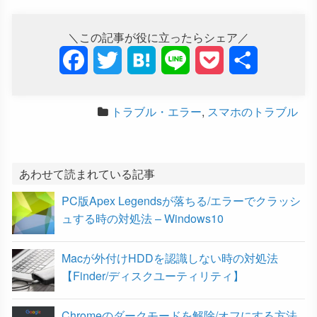
＼この記事が役に立ったらシェア／
F
T
H
L
P
共
a
w
a
i
o
有
トラブル・エラー
,
スマホのトラブル
c
i
t
n
c
e
t
e
e
k
b
t
n
e
あわせて読まれている記事
PC版Apex Legendsが落ちる/エラーでクラッシ
o
e
a
t
ュする時の対処法 – Windows10
o
r
Macが外付けHDDを認識しない時の対処法
k
【Finder/ディスクユーティリティ】
Chromeのダークモードを解除/オフにする方法