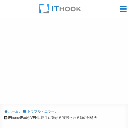
ホーム
/
トラブル・エラー
/
iPhone/iPadがVPNに勝手に繋がる/接続される時の対処法