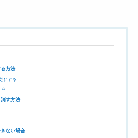
？
する方法
を無効にする
する
的に消す方法
にできない場合