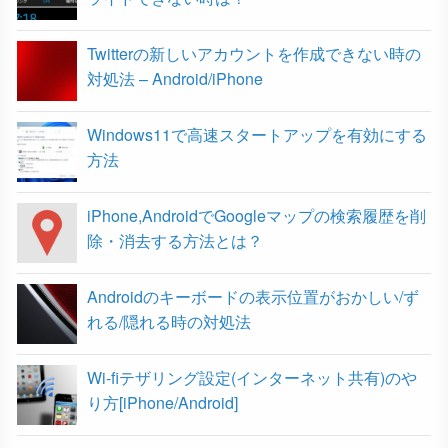
o
r
Twitterの新しいアカウントを作成できない時の
k
対処法 – Android/iPhone
Windows11で高速スタートアップを有効にする
方法
iPhone,AndroidでGoogleマップの検索履歴を削
除・消去する方法とは？
Androidのキーボードの表示位置がおかしい/ず
れる/隠れる時の対処法
Wi-fiテザリング設定(インターネット共有)のや
り方[iPhone/Android]