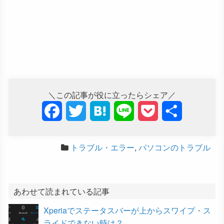
＼この記事が役に立ったらシェア／
F
T
H
L
P
共
a
w
a
i
o
有
トラブル・エラー
,
パソコンのトラブル
c
i
t
n
c
e
t
e
e
k
b
t
n
e
あわせて読まれている記事
Xperiaでステータスバーが上からスワイプ・ス
o
e
a
t
ライドできない時は？