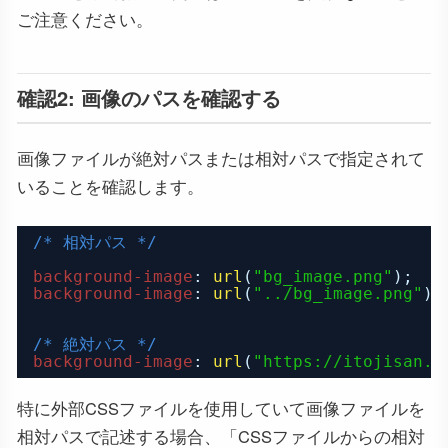
ご注意ください。
確認2: 画像のパスを確認する
画像ファイルが絶対パスまたは相対パスで指定されて
いることを確認します。
/* 相対パス */
background-image
: 
url
(
"bg_image.png"
);  
/
background-image
: 
url
(
"../bg_image.png"
);
/* 絶対パス */
background-image
: 
url
(
"https://itojisan.x
特に外部CSSファイルを使用していて画像ファイルを
相対パスで記述する場合、「CSSファイルからの相対