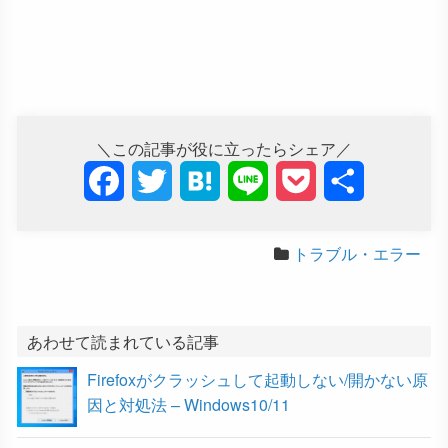
＼この記事が役に立ったらシェア／
F
T
H
L
P
共
a
w
a
i
o
有
トラブル・エラー
c
i
t
n
c
e
t
e
e
k
b
t
n
e
あわせて読まれている記事
Firefoxがクラッシュして起動しない/開かない原
o
e
a
t
因と対処法 – Windows10/11
o
r