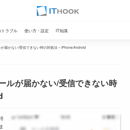
のトラブル
使い方・設定
IT知識
届かない/受信できない時の対処法 – iPhone/Android
メールが届かない/受信できない時
d
、特
ま