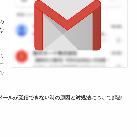
の
な
て
ー
で
のメールが受信できない時の原因と対処法
について解説