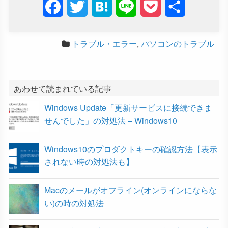
F
T
H
L
P
共
a
w
a
i
o
有
トラブル・エラー
,
パソコンのトラブル
c
i
t
n
c
e
t
e
e
k
b
t
n
e
あわせて読まれている記事
Windows Update「更新サービスに接続できま
o
e
a
t
せんでした」の対処法 – Windows10
o
r
Windows10のプロダクトキーの確認方法【表示
k
されない時の対処法も】
Macのメールがオフライン(オンラインにならな
い)の時の対処法