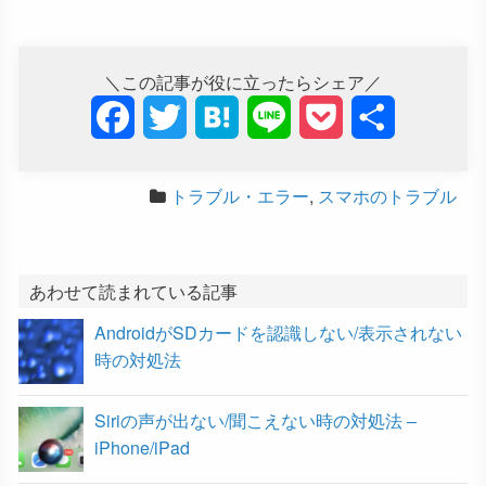
＼この記事が役に立ったらシェア／
F
T
H
L
P
共
a
w
a
i
o
有
トラブル・エラー
,
スマホのトラブル
c
i
t
n
c
e
t
e
e
k
b
t
n
e
あわせて読まれている記事
AndroidがSDカードを認識しない/表示されない
o
e
a
t
時の対処法
o
r
Siriの声が出ない/聞こえない時の対処法 –
k
iPhone/iPad