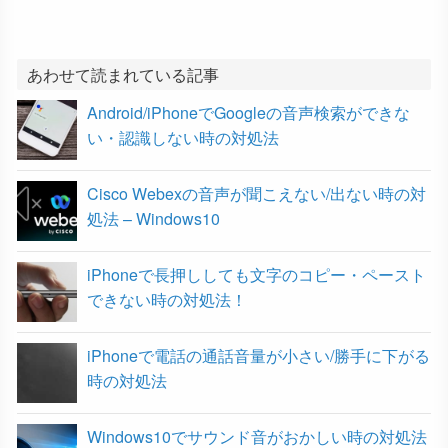
e
t
e
e
k
b
t
n
e
あわせて読まれている記事
Android/iPhoneでGoogleの音声検索ができな
o
e
a
t
い・認識しない時の対処法
o
r
Cisco Webexの音声が聞こえない/出ない時の対
k
処法 – Windows10
iPhoneで長押ししても文字のコピー・ペースト
できない時の対処法！
iPhoneで電話の通話音量が小さい/勝手に下がる
時の対処法
Windows10でサウンド音がおかしい時の対処法