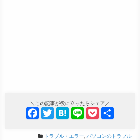
＼この記事が役に立ったらシェア／
F
T
H
L
P
共
a
w
a
i
o
有
トラブル・エラー
,
パソコンのトラブル
c
i
t
n
c