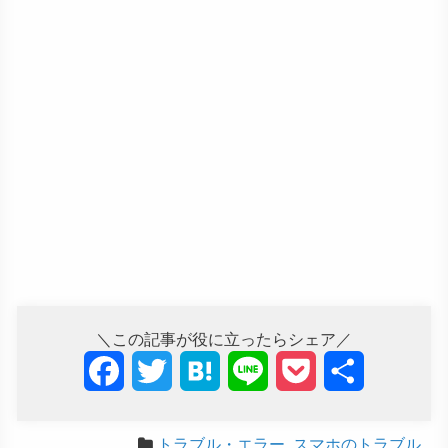
＼この記事が役に立ったらシェア／
F
T
H
L
P
共
a
w
a
i
o
有
トラブル・エラー
,
スマホのトラブル