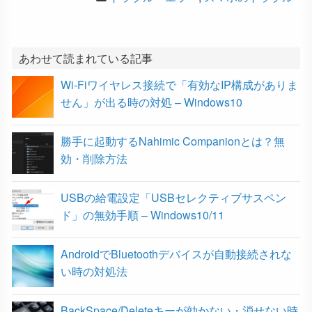
c
i
t
n
c
e
t
e
e
k
b
t
n
e
あわせて読まれている記事
Wi-Fiワイヤレス接続で「有効なIP構成がありま
o
e
a
t
せん」が出る時の対処 – Windows10
o
r
勝手に起動するNahimic Companionとは？無
k
効・削除方法
USBの給電設定「USBセレクティブサスペン
ド」の無効手順 – Windows10/11
AndroidでBluetoothデバイスが自動接続されな
い時の対処法
BackSpace/Deleteキーが効かない・消せない時