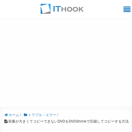
ホーム
/
トラブル・エラー
/
容量が大きくてコピーできないDVDをDVDShrinkで圧縮してコピーする方法