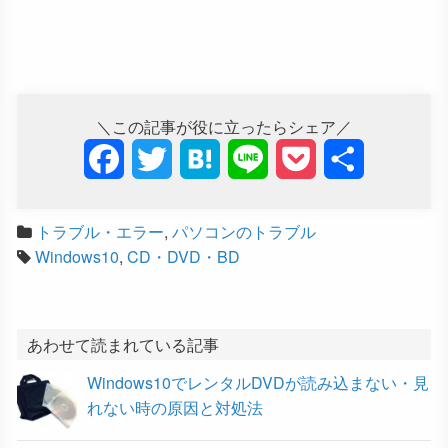
＼この記事が役に立ったらシェア／
F
T
H
L
P
共
a
w
a
i
o
有
トラブル・エラー
,
パソコンのトラブル
c
i
t
n
c
Windows10
,
CD・DVD・BD
e
t
e
e
k
b
t
n
e
あわせて読まれている記事
o
e
a
t
Windows10でレンタルDVDが読み込まない・見
o
r
れない時の原因と対処法
k