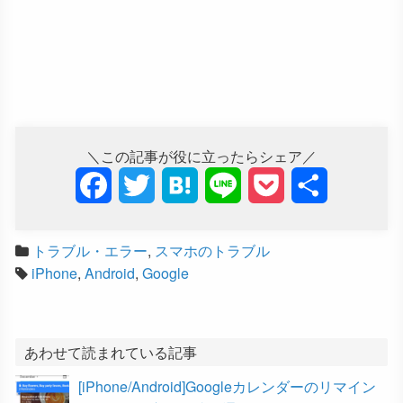
＼この記事が役に立ったらシェア／
F
T
H
L
P
共
a
w
a
i
o
有
トラブル・エラー
,
スマホのトラブル
c
i
t
n
c
iPhone
,
Android
,
Google
e
t
e
e
k
b
t
n
e
あわせて読まれている記事
o
e
a
t
[iPhone/Android]Googleカレンダーのリマイン
o
r