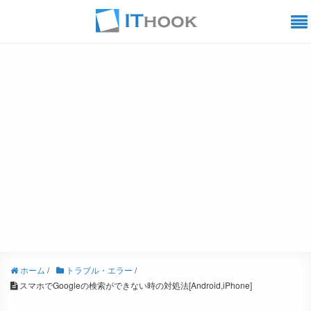
ホーム
/
トラブル・エラー
/
スマホでGoogleの検索ができない時の対処法[Android,iPhone]