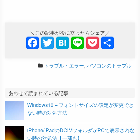
＼この記事が役に立ったらシェア／
F
T
H
L
P
共
a
w
a
i
o
有
トラブル・エラー
,
パソコンのトラブル
c
i
t
n
c
e
t
e
e
k
b
t
n
e
あわせて読まれている記事
Windows10 – フォントサイズの設定が変更でき
o
e
a
t
ない時の対処方法
o
r
iPhone/iPadのDCIMフォルダがPCで表示されな
k
い時の対処法【一部も】