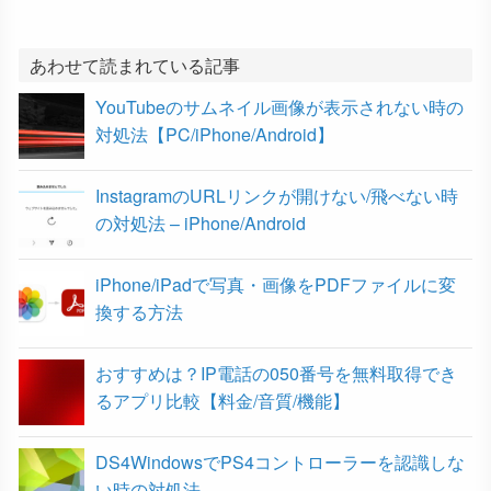
e
t
e
e
k
b
t
n
e
あわせて読まれている記事
YouTubeのサムネイル画像が表示されない時の
o
e
a
t
対処法【PC/iPhone/Android】
o
r
InstagramのURLリンクが開けない/飛べない時
k
の対処法 – iPhone/Android
iPhone/iPadで写真・画像をPDFファイルに変
換する方法
おすすめは？IP電話の050番号を無料取得でき
るアプリ比較【料金/音質/機能】
DS4WindowsでPS4コントローラーを認識しな
い時の対処法