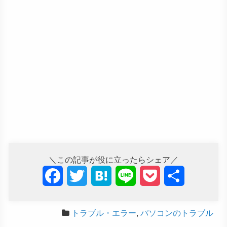
＼この記事が役に立ったらシェア／
F
T
H
L
P
共
a
w
a
i
o
有
トラブル・エラー
,
パソコンのトラブル
c
i
t
n
c