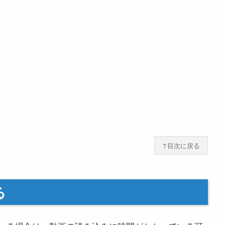
↑目次に戻る
る