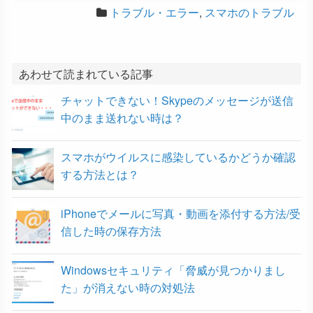
トラブル・エラー
,
スマホのトラブル
c
i
t
n
c
e
t
e
e
k
b
t
n
e
あわせて読まれている記事
チャットできない！Skypeのメッセージが送信
o
e
a
t
中のまま送れない時は？
o
r
スマホがウイルスに感染しているかどうか確認
k
する方法とは？
iPhoneでメールに写真・動画を添付する方法/受
信した時の保存方法
Windowsセキュリティ「脅威が見つかりまし
た」が消えない時の対処法