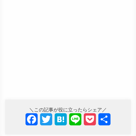
＼この記事が役に立ったらシェア／
F
T
H
L
P
共
a
w
a
i
o
有