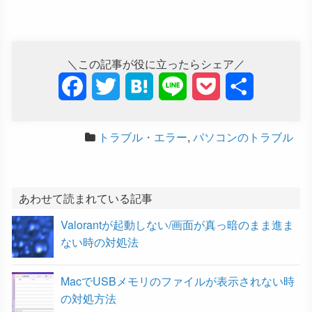
＼この記事が役に立ったらシェア／
F
T
H
L
P
共
a
w
a
i
o
有
トラブル・エラー
,
パソコンのトラブル
c
i
t
n
c
e
t
e
e
k
b
t
n
e
あわせて読まれている記事
Valorantが起動しない/画面が真っ暗のまま進ま
o
e
a
t
ない時の対処法
o
r
MacでUSBメモリのファイルが表示されない時
k
の対処方法