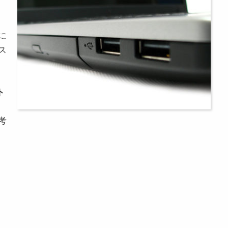
に
ス
ト
考