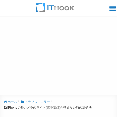
ホーム
/
トラブル・エラー
/
iPhoneの外カメラのライト(懐中電灯)が使えない時の対処法