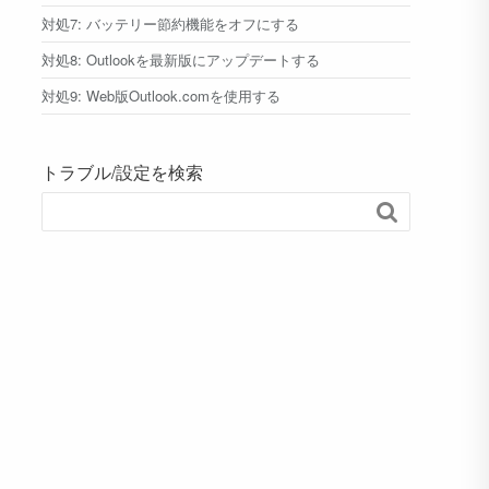
対処7: バッテリー節約機能をオフにする
対処8: Outlookを最新版にアップデートする
対処9: Web版Outlook.comを使用する
トラブル/設定を検索
