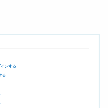
グインする
する
る
る