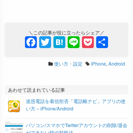
＼この記事が役に立ったらシェア／
F
T
H
L
P
共
a
w
a
i
o
有
使い方・設定
iPhone
,
Android
c
i
t
n
c
e
t
e
e
k
b
t
n
e
あわせて読まれている記事
迷惑電話を着信拒否「電話帳ナビ」アプリの使
o
e
a
t
い方 – iPhone/Android
o
r
パソコン/スマホでTwitterアカウントの削除/退会
k
ができない時の対処法