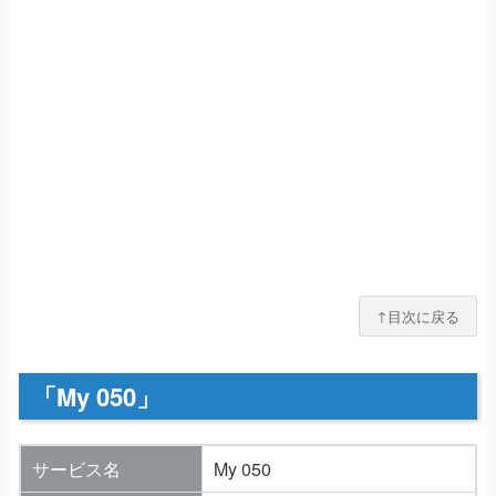
↑目次に戻る
「My 050」
サービス名
My 050