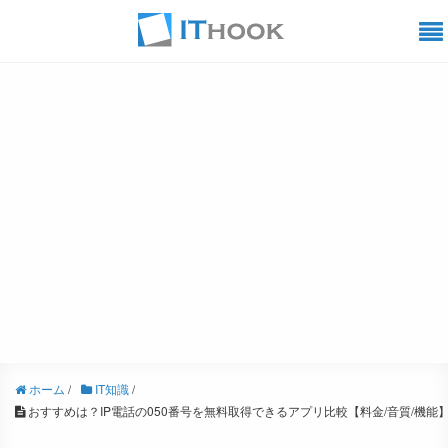
ホーム
/
IT知識
/
おすすめは？IP電話の050番号を無料取得できるアプリ比較【料金/音質/機能