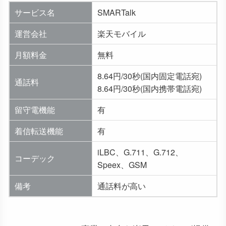
サービス名
SMARTalk
運営会社
楽天モバイル
月額料金
無料
8.64円/30秒(国内固定電話宛)
通話料
8.64円/30秒(国内携帯電話宛)
留守電機能
有
着信転送機能
有
iLBC、G.711、G.712、
コーデック
Speex、GSM
備考
通話料が高い