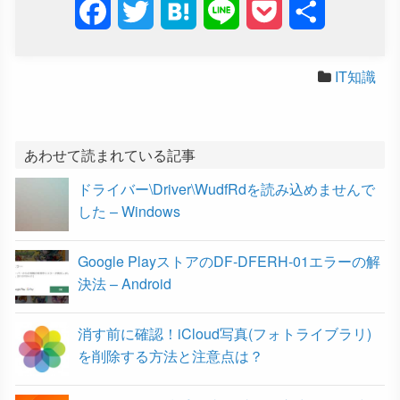
F
T
H
L
P
共
a
w
a
i
o
有
IT知識
c
i
t
n
c
e
t
e
e
k
b
t
n
e
あわせて読まれている記事
ドライバー\Driver\WudfRdを読み込めませんで
o
e
a
t
した – Windows
o
r
Google PlayストアのDF-DFERH-01エラーの解
k
決法 – Android
消す前に確認！iCloud写真(フォトライブラリ)
を削除する方法と注意点は？