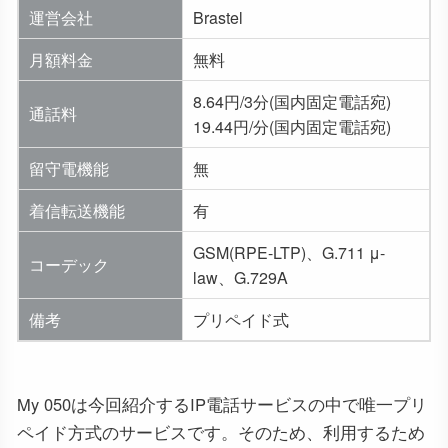
運営会社
Brastel
月額料金
無料
8.64円/3分(国内固定電話宛)
通話料
19.44円/分(国内固定電話宛)
留守電機能
無
着信転送機能
有
GSM(RPE-LTP)、G.711 μ-
コーデック
law、G.729A
備考
プリペイド式
My 050は今回紹介するIP電話サービスの中で唯一プリ
ペイド方式のサービスです。そのため、利用するため