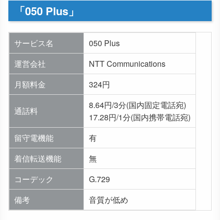
「050 Plus」
サービス名
050 Plus
運営会社
NTT Communications
月額料金
324円
8.64円/3分(国内固定電話宛)
通話料
17.28円/1分(国内携帯電話宛)
留守電機能
有
着信転送機能
無
コーデック
G.729
備考
音質が低め