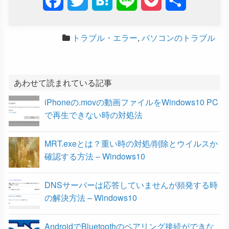
F
T
H
L
P
共
a
w
a
i
o
有
トラブル・エラー
,
パソコンのトラブル
c
i
t
n
c
e
t
e
e
k
b
t
n
e
あわせて読まれている記事
iPhoneの.movの動画ファイルをWindows10 PC
o
e
a
t
で再生できない時の対処法
o
r
MRT.exeとは？重い時の対処/削除とウイルスか
k
確認する方法 – Windows10
DNSサーバーは応答していませんが頻発する時
の解決方法 – Windows10
AndroidでBluetoothのペアリング接続ができな