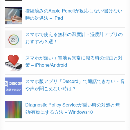
接続済みのApple Pencilが反応しない/書けない
k
時の対処法 – iPad
スマホで使える無料の温度計・湿度計アプリの
おすすめ３選！
スマホが熱い＋電池も異常に減る時の理由と対
策 – iPhone/Android
スマホ版アプリ「Discord」で通話できない・音
や声が聞こえない時は？
Diagnostic Policy Serviceが重い時の対処と無
効/有効にする方法 – Windows10