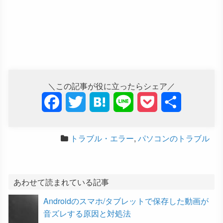
＼この記事が役に立ったらシェア／
F
T
H
L
P
共
a
w
a
i
o
有
トラブル・エラー
,
パソコンのトラブル
c
i
t
n
c
e
t
e
e
k
b
t
n
e
あわせて読まれている記事
Androidのスマホ/タブレットで保存した動画が
o
e
a
t
音ズレする原因と対処法
o
r