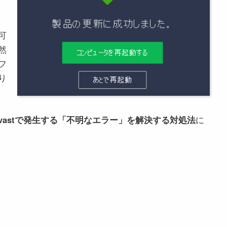
可
然
フ
り
のAvastで発生する「不明なエラー」を解決する対処法
に