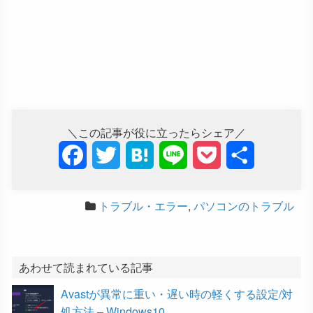
＼この記事が役に立ったらシェア／
F
T
H
L
P
共
a
w
a
i
o
有
トラブル・エラー
,
パソコンのトラブル
c
i
t
n
c
e
t
e
e
k
b
t
n
e
あわせて読まれている記事
Avastが異常に重い・遅い時の軽くする設定/対
o
e
a
t
処方法 – Windows10