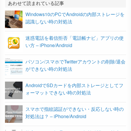
b
t
n
e
あわせて読まれている記事
Windows10のPCでAndroidの内部ストレージを
o
e
a
t
認識しない時の対処法
o
r
迷惑電話を着信拒否「電話帳ナビ」アプリの使
k
い方 – iPhone/Android
パソコン/スマホでTwitterアカウントの削除/退会
ができない時の対処法
AndroidでSDカードを内部ストレージとしてフ
ォーマットできない時の対処法
スマホで指紋認証ができない・反応しない時の
対処法は？ – iPhone/Android