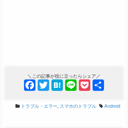
＼この記事が役に立ったらシェア／
F
T
H
L
P
共
a
w
a
i
o
有
トラブル・エラー
,
スマホのトラブル
Android
c
i
t
n
c
e
t
e
e
k