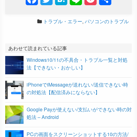
a
w
a
i
o
有
トラブル・エラー
,
パソコンのトラブル
c
i
t
n
c
e
t
e
e
k
b
t
n
e
あわせて読まれている記事
Windows10/11の不具合・トラブル一覧と対処
o
e
a
t
法【できない・おかしい】
o
r
iPhoneでiMessageが送れない/送信できない時
k
の対処法【配信済みにならない】
Google Payが使えない/支払いができない時の対
処法 – Android
PCの画面をスクリーンショットする10の方法/