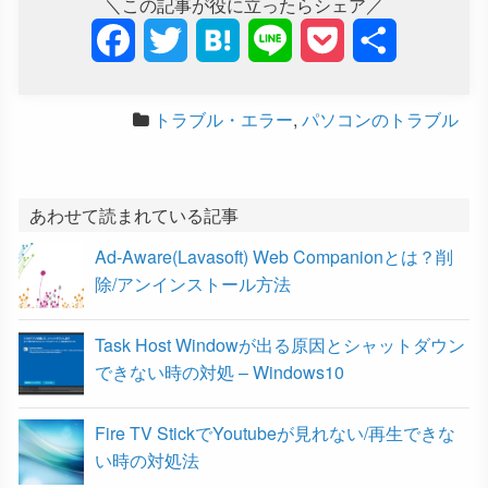
＼この記事が役に立ったらシェア／
F
T
H
L
P
共
a
w
a
i
o
有
トラブル・エラー
,
パソコンのトラブル
c
i
t
n
c
e
t
e
e
k
b
t
n
e
あわせて読まれている記事
Ad-Aware(Lavasoft) Web Companionとは？削
o
e
a
t
除/アンインストール方法
o
r
Task Host Windowが出る原因とシャットダウン
k
できない時の対処 – Windows10
Fire TV StickでYoutubeが見れない/再生できな
い時の対処法