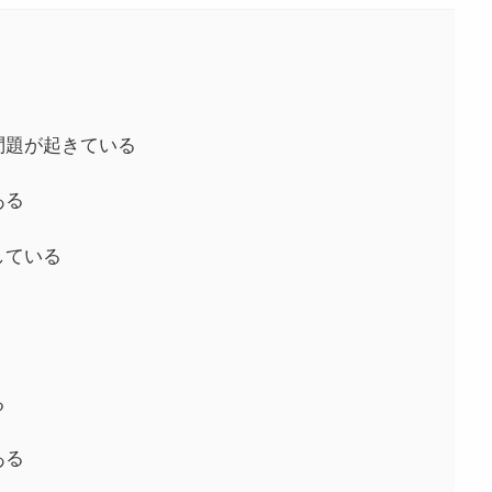
問題が起きている
ある
している
る
ある