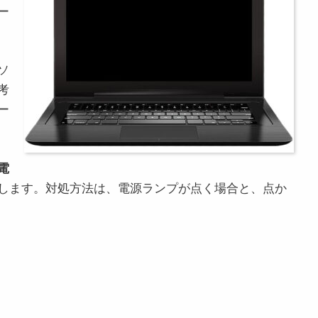
ー
ソ
考
ー
電
します。対処方法は、電源ランプが点く場合と、点か