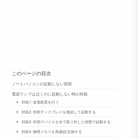
このページの目次
ノートパソコンが起動しない原因
電源ランプは点くのに起動しない時の対処
対処1: 放電処置を行う
対処2: 外部ディスプレイを接続して起動する
対処3: 外部デバイスを全て取り外した状態で起動する
対処4: 物理メモリを再接続/交換する