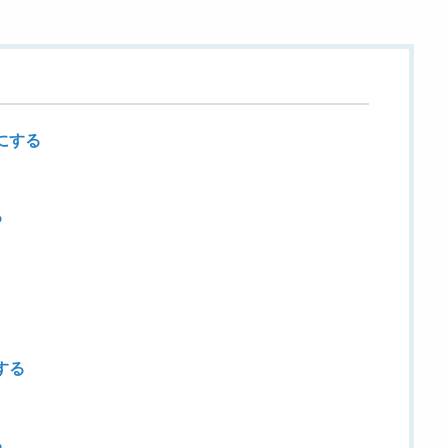
ンにする
る
する
る