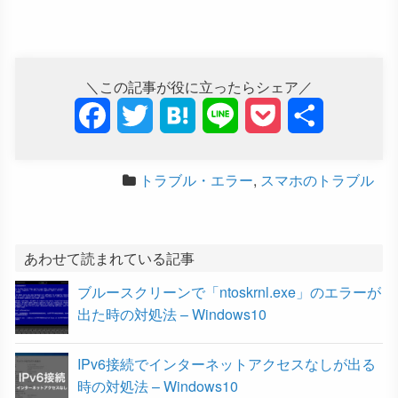
＼この記事が役に立ったらシェア／
F
T
H
L
P
共
a
w
a
i
o
有
トラブル・エラー
,
スマホのトラブル
c
i
t
n
c
e
t
e
e
k
b
t
n
e
あわせて読まれている記事
ブルースクリーンで「ntoskrnl.exe」のエラーが
o
e
a
t
出た時の対処法 – Windows10
o
r
IPv6接続でインターネットアクセスなしが出る
k
時の対処法 – Windows10