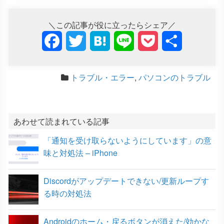
＼この記事が役に立ったらシェア／
F
T
H
L
P
共
a
w
a
i
o
有
トラブル・エラー
,
パソコンのトラブル
c
i
t
n
c
e
t
e
e
k
b
t
n
e
あわせて読まれている記事
「通知を受け取らないようにしています」の意
o
e
a
t
味と対処法 – iPhone
o
r
Discordがアップデートできない/更新ループす
k
る時の対処法
Androidのホーム・戻るボタンが消えた/効かな