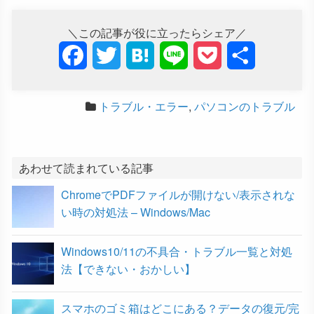
＼この記事が役に立ったらシェア／
F
T
H
L
P
共
a
w
a
i
o
有
トラブル・エラー
,
パソコンのトラブル
c
i
t
n
c
e
t
e
e
k
b
t
n
e
あわせて読まれている記事
ChromeでPDFファイルが開けない/表示されな
o
e
a
t
い時の対処法 – Windows/Mac
o
r
Windows10/11の不具合・トラブル一覧と対処
k
法【できない・おかしい】
スマホのゴミ箱はどこにある？データの復元/完