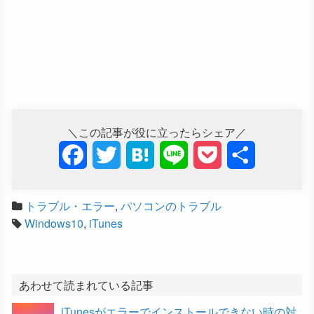
＼この記事が役に立ったらシェア／
F
T
H
L
P
共
a
w
a
i
o
有
トラブル・エラー
,
パソコンのトラブル
c
i
t
n
c
Windows10
,
iTunes
e
t
e
e
k
b
t
n
e
あわせて読まれている記事
o
e
a
t
iTunesがエラーでインストールできない時の対