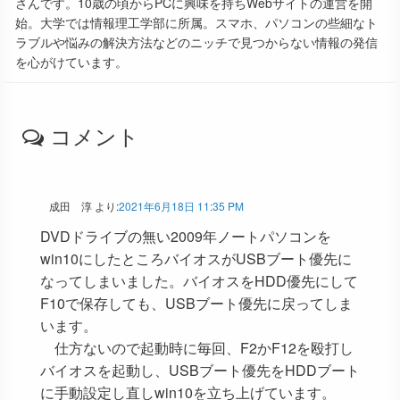
さんです。10歳の頃からPCに興味を持ちWebサイトの運営を開
始。大学では情報理工学部に所属。スマホ、パソコンの些細なト
ラブルや悩みの解決方法などのニッチで見つからない情報の発信
を心がけています。
コメント
成田 淳
より:
2021年6月18日 11:35 PM
DVDドライブの無い2009年ノートパソコンを
win10にしたところバイオスがUSBブート優先に
なってしまいました。バイオスをHDD優先にして
F10で保存しても、USBブート優先に戻ってしま
います。
仕方ないので起動時に毎回、F2かF12を殴打し
バイオスを起動し、USBブート優先をHDDブート
に手動設定し直しwin10を立ち上げています。