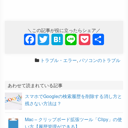
＼この記事が役に立ったらシェア／
F
T
H
L
P
共
a
w
a
i
o
有
トラブル・エラー
,
パソコンのトラブル
c
i
t
n
c
e
t
e
e
k
b
t
n
e
あわせて読まれている記事
スマホでGoogleの検索履歴を削除する消し方と
o
e
a
t
残さない方法は？
o
r
Mac – クリップボード拡張ツール「Clipy」の使
k
い方【履歴管理ができる】