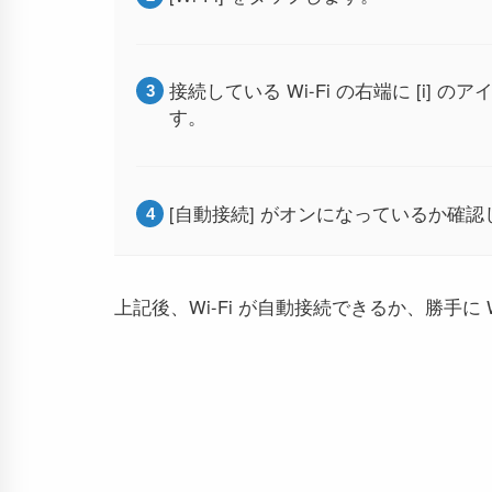
接続している Wi-Fi の右端に [i
す。
[自動接続] がオンになっているか確
上記後、Wi-Fi が自動接続できるか、勝手に 