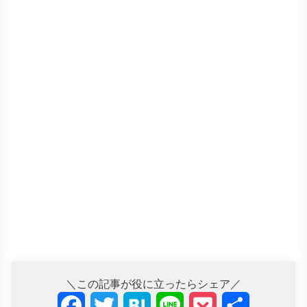
＼この記事が役に立ったらシェア／
F
T
H
L
P
共