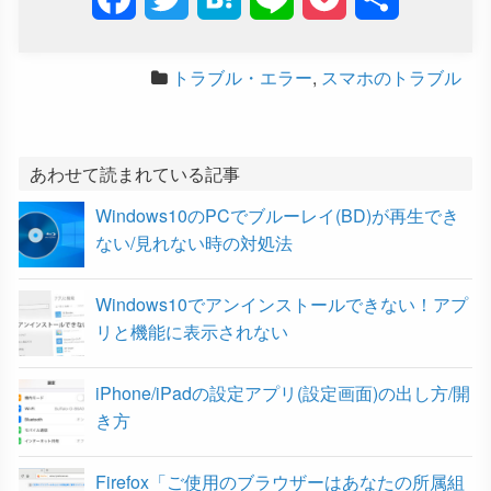
a
w
a
i
o
有
トラブル・エラー
,
スマホのトラブル
c
i
t
n
c
e
t
e
e
k
b
t
n
e
あわせて読まれている記事
Windows10のPCでブルーレイ(BD)が再生でき
o
e
a
t
ない/見れない時の対処法
o
r
Windows10でアンインストールできない！アプ
k
リと機能に表示されない
iPhone/iPadの設定アプリ(設定画面)の出し方/開
き方
Firefox「ご使用のブラウザーはあなたの所属組