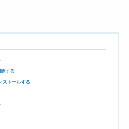
る
削除する
インストールする
る