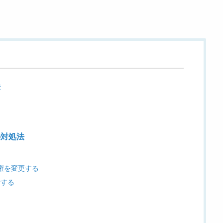
法
の対処法
セス権を変更する
行する
る