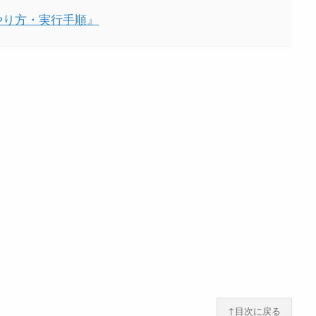
復のやり方・実行手順』
↑目次に戻る