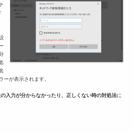
テ
ド
設
ー
分
名
名
ラーが表示されます。
格情報の入力が分からなかったり、正しくない時の対処法
に