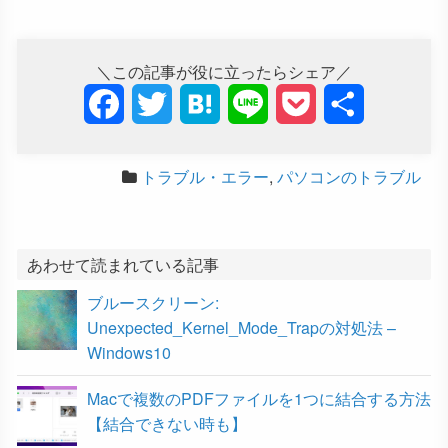
＼この記事が役に立ったらシェア／
F
T
H
L
P
共
a
w
a
i
o
有
トラブル・エラー
,
パソコンのトラブル
c
i
t
n
c
e
t
e
e
k
b
t
n
e
あわせて読まれている記事
ブルースクリーン:
o
e
a
t
Unexpected_Kernel_Mode_Trapの対処法 –
o
r
Windows10
k
Macで複数のPDFファイルを1つに結合する方法
【結合できない時も】