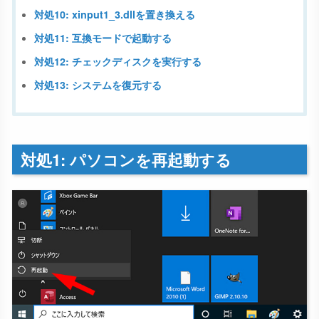
対処10: xinput1_3.dllを置き換える
対処11: 互換モードで起動する
対処12: チェックディスクを実行する
対処13: システムを復元する
対処1: パソコンを再起動する