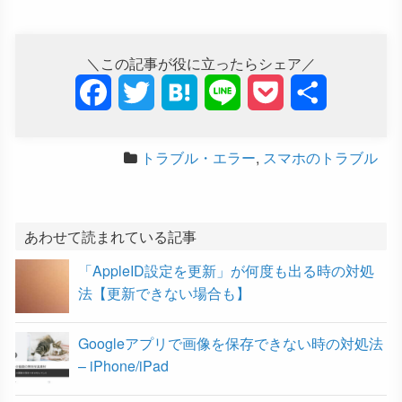
＼この記事が役に立ったらシェア／
F
T
H
L
P
共
a
w
a
i
o
有
トラブル・エラー
,
スマホのトラブル
c
i
t
n
c
e
t
e
e
k
b
t
n
e
あわせて読まれている記事
「AppleID設定を更新」が何度も出る時の対処
o
e
a
t
法【更新できない場合も】
o
r
Googleアプリで画像を保存できない時の対処法
k
– iPhone/iPad