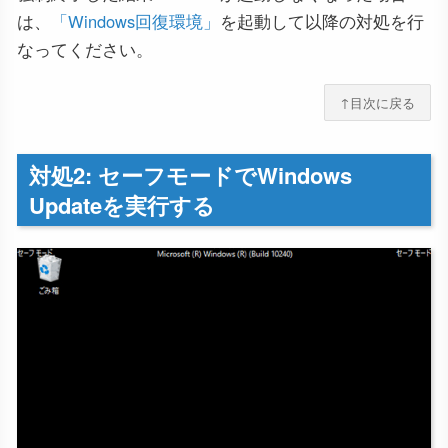
は、
「Windows回復環境」
を起動して以降の対処を行
なってください。
↑目次に戻る
対処2: セーフモードでWindows
Updateを実行する