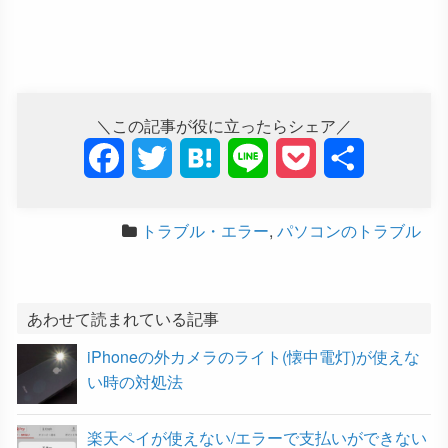
＼この記事が役に立ったらシェア／
F
T
H
L
P
共
a
w
a
i
o
有
トラブル・エラー
,
パソコンのトラブル
c
i
t
n
c
e
t
e
e
k
b
t
n
e
あわせて読まれている記事
iPhoneの外カメラのライト(懐中電灯)が使えな
o
e
a
t
い時の対処法
o
r
楽天ペイが使えない/エラーで支払いができない
k