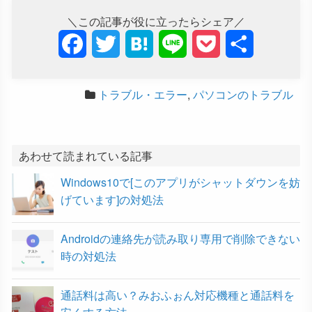
＼この記事が役に立ったらシェア／
F
T
H
L
P
共
a
w
a
i
o
有
トラブル・エラー
,
パソコンのトラブル
c
i
t
n
c
e
t
e
e
k
b
t
n
e
あわせて読まれている記事
Windows10で[このアプリがシャットダウンを妨
o
e
a
t
げています]の対処法
o
r
Androidの連絡先が読み取り専用で削除できない
k
時の対処法
通話料は高い？みおふぉん対応機種と通話料を