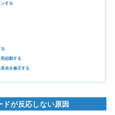
インする
する
て再起動する
不具合を修正する
ードが反応しない原因